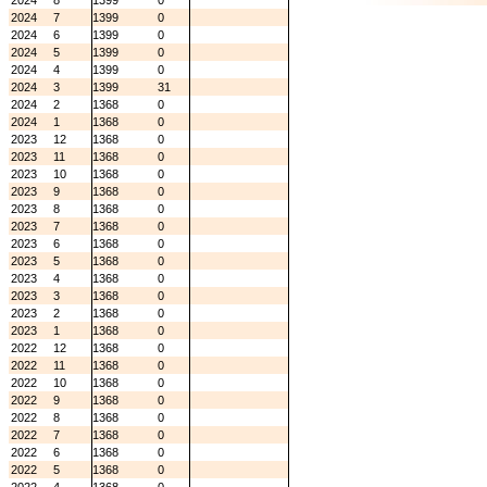
2024
8
1399
0
2024
7
1399
0
2024
6
1399
0
2024
5
1399
0
2024
4
1399
0
2024
3
1399
31
2024
2
1368
0
2024
1
1368
0
2023
12
1368
0
2023
11
1368
0
2023
10
1368
0
2023
9
1368
0
2023
8
1368
0
2023
7
1368
0
2023
6
1368
0
2023
5
1368
0
2023
4
1368
0
2023
3
1368
0
2023
2
1368
0
2023
1
1368
0
2022
12
1368
0
2022
11
1368
0
2022
10
1368
0
2022
9
1368
0
2022
8
1368
0
2022
7
1368
0
2022
6
1368
0
2022
5
1368
0