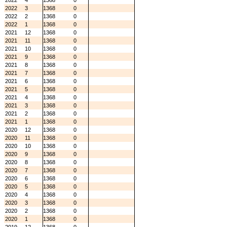
2022
4
1368
0
2022
3
1368
0
2022
2
1368
0
2022
1
1368
0
2021
12
1368
0
2021
11
1368
0
2021
10
1368
0
2021
9
1368
0
2021
8
1368
0
2021
7
1368
0
2021
6
1368
0
2021
5
1368
0
2021
4
1368
0
2021
3
1368
0
2021
2
1368
0
2021
1
1368
0
2020
12
1368
0
2020
11
1368
0
2020
10
1368
0
2020
9
1368
0
2020
8
1368
0
2020
7
1368
0
2020
6
1368
0
2020
5
1368
0
2020
4
1368
0
2020
3
1368
0
2020
2
1368
0
2020
1
1368
0