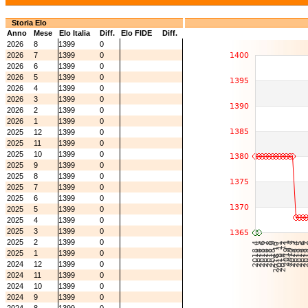
Storia Elo
Anno
Mese
Elo Italia
Diff.
Elo FIDE
Diff.
2026
8
1399
0
2026
7
1399
0
2026
6
1399
0
2026
5
1399
0
2026
4
1399
0
2026
3
1399
0
2026
2
1399
0
2026
1
1399
0
2025
12
1399
0
2025
11
1399
0
2025
10
1399
0
2025
9
1399
0
2025
8
1399
0
2025
7
1399
0
2025
6
1399
0
2025
5
1399
0
2025
4
1399
0
2025
3
1399
0
2025
2
1399
0
2025
1
1399
0
2024
12
1399
0
2024
11
1399
0
2024
10
1399
0
2024
9
1399
0