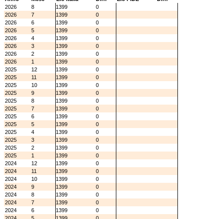
2026
8
1399
0
2026
7
1399
0
2026
6
1399
0
2026
5
1399
0
2026
4
1399
0
2026
3
1399
0
2026
2
1399
0
2026
1
1399
0
2025
12
1399
0
2025
11
1399
0
2025
10
1399
0
2025
9
1399
0
2025
8
1399
0
2025
7
1399
0
2025
6
1399
0
2025
5
1399
0
2025
4
1399
0
2025
3
1399
0
2025
2
1399
0
2025
1
1399
0
2024
12
1399
0
2024
11
1399
0
2024
10
1399
0
2024
9
1399
0
2024
8
1399
0
2024
7
1399
0
2024
6
1399
0
2024
5
1399
0