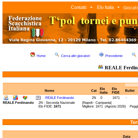
Giocato
Contatti
Elo Italia
Home
Cerca altri giocatori
Precedente
REALE Ferdin
Elo
Elo
Nome
Cat
Bullet
Italia
FIDE
REALE Ferdinando
2N
0
1671
-
REALE Ferdinando
2N - Seconda Nazionale
[Napoli - Campania]
Elo FIDE:
1671
Migliore: 1671 (Agosto 2026) Peggi
Tor
Data