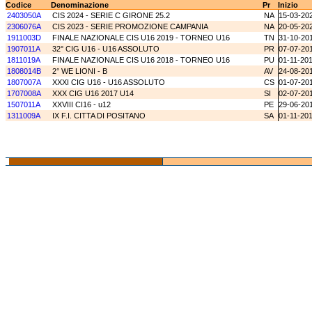
Codice
Denominazione
Pr
Inizio
2403050A
CIS 2024 - SERIE C GIRONE 25.2
NA
15-03-20
2306076A
CIS 2023 - SERIE PROMOZIONE CAMPANIA
NA
20-05-20
1911003D
FINALE NAZIONALE CIS U16 2019 - TORNEO U16
TN
31-10-20
1907011A
32° CIG U16 - U16 ASSOLUTO
PR
07-07-20
1811019A
FINALE NAZIONALE CIS U16 2018 - TORNEO U16
PU
01-11-20
1808014B
2° WE LIONI - B
AV
24-08-20
1807007A
XXXI CIG U16 - U16 ASSOLUTO
CS
01-07-20
1707008A
XXX CIG U16 2017 U14
SI
02-07-20
1507011A
XXVIII CI16 - u12
PE
29-06-20
1311009A
IX F.I. CITTA DI POSITANO
SA
01-11-20