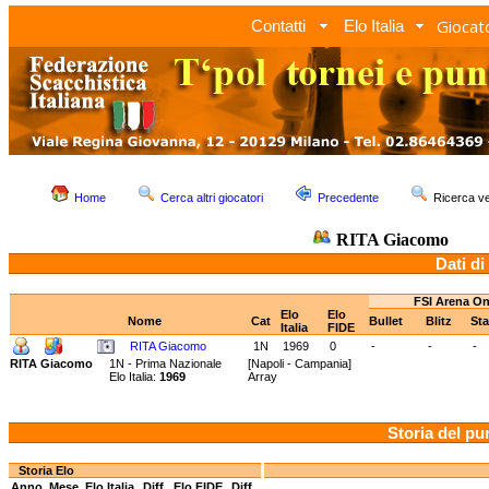
Giocato
Contatti
Elo Italia
Home
Cerca altri giocatori
Precedente
Ricerca 
RITA Giacomo
Dati di
FSI Arena On
Elo
Elo
Nome
Cat
Bullet
Blitz
St
Italia
FIDE
RITA Giacomo
1N
1969
0
-
-
-
RITA Giacomo
1N - Prima Nazionale
[Napoli - Campania]
Elo Italia:
1969
Array
Storia del pu
Storia Elo
Anno
Mese
Elo Italia
Diff.
Elo FIDE
Diff.