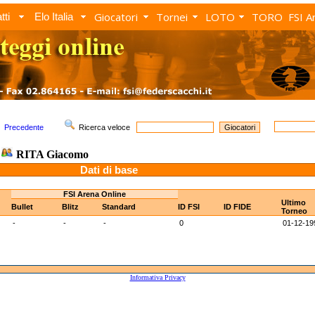
Giocatori
Tornei
LOTO
TORO
FSI A
tti
Elo Italia
Precedente
Ricerca veloce
RITA Giacomo
Dati di base
FSI Arena Online
Ultimo
Bullet
Blitz
Standard
ID FSI
ID FIDE
Torneo
-
-
-
0
01-12-19
Informativa Privacy