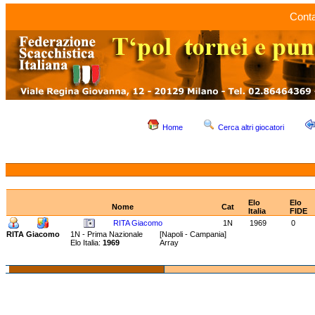
Conta
Home
Cerca altri giocatori
Elo
Elo
Nome
Cat
Italia
FIDE
RITA Giacomo
1N
1969
0
RITA Giacomo
1N - Prima Nazionale
[Napoli - Campania]
Elo Italia:
1969
Array