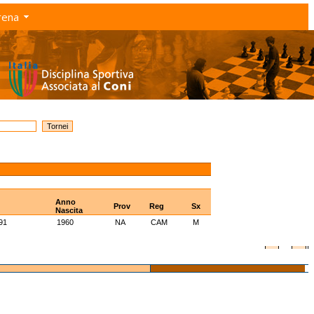
rena
Anno
Prov
Reg
Sx
Nascita
91
1960
NA
CAM
M