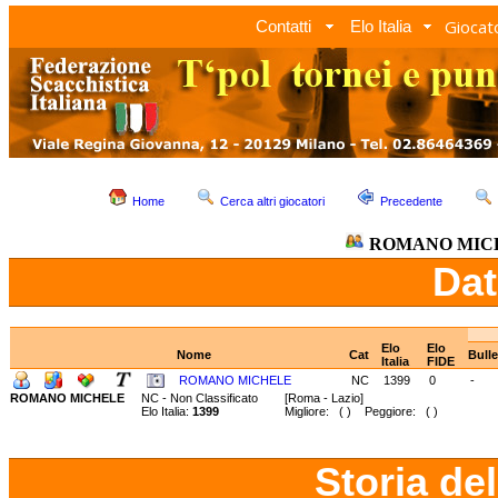
Giocato
Contatti
Elo Italia
Home
Cerca altri giocatori
Precedente
ROMANO MIC
Dat
Elo
Elo
Nome
Cat
Bull
Italia
FIDE
ROMANO MICHELE
NC
1399
0
-
ROMANO MICHELE
NC - Non Classificato
[Roma - Lazio]
Elo Italia:
1399
Migliore: ( ) Peggiore: ( )
Storia de