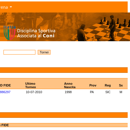
rena
Ultimo
Anno
ID FIDE
Prov
Reg
Sx
Torneo
Nascita
886297
10-07-2010
1998
PA
SIC
M
e FIDE