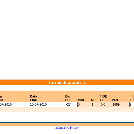
Tornei disputati: 1
a
Data
Elo
FIDE
zio
Fine
FSI
Med
NP
PF
Perf
T
07-2010
10-07-2010
-27
0
1
0.0
1689
9
Informativa Privacy