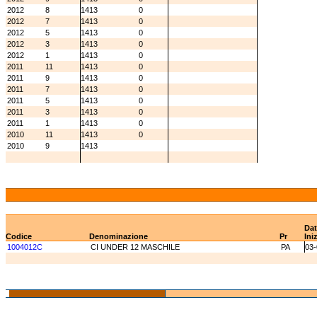
2012
8
1413
0
2012
7
1413
0
2012
5
1413
0
2012
3
1413
0
2012
1
1413
0
2011
11
1413
0
2011
9
1413
0
2011
7
1413
0
2011
5
1413
0
2011
3
1413
0
2011
1
1413
0
2010
11
1413
0
2010
9
1413
Dat
Codice
Denominazione
Pr
Ini
1004012C
CI UNDER 12 MASCHILE
PA
03-