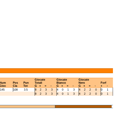
Giocate
Giocate
Giocate
Num
Pos
Pun
Totali
Bianco
Nero
Forf
Gioc
Cla
Tot
G
+
=
-
G
+
=
-
G
+
=
-
+
-
145
108
3.5
8
2
3
3
4
0
1
3
4
2
2
0
0
1
8
2
3
3
4
0
1
3
4
2
2
0
0
1