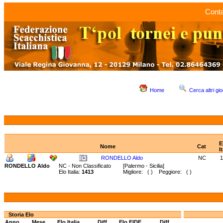
Conta
Home
Cerca altri gio
E
Nome
Cat
I
RONDELLO Aldo
NC
1
RONDELLO Aldo
NC - Non Classificato
[Palermo - Sicilia]
Elo Italia:
1413
Migliore: ( ) Peggiore: ( )
Storia Elo
Anno
Mese
Elo Italia
Diff.
Elo FIDE
Diff.