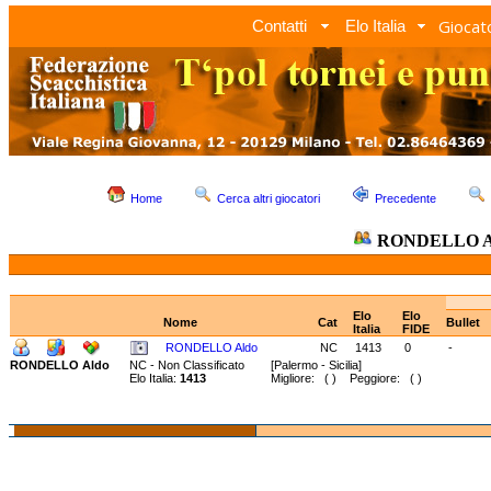
Giocato
Contatti
Elo Italia
Home
Cerca altri giocatori
Precedente
RONDELLO A
Elo
Elo
Nome
Cat
Bullet
Italia
FIDE
RONDELLO Aldo
NC
1413
0
-
RONDELLO Aldo
NC - Non Classificato
[Palermo - Sicilia]
Elo Italia:
1413
Migliore: ( ) Peggiore: ( )