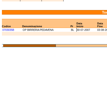
Tor
Data
Data
Codice
Denominazione
Pr
Inizio
Fine
0703035B
OP BIRRERIA PEDAVENA
BL
30-07-2007
03-08-2