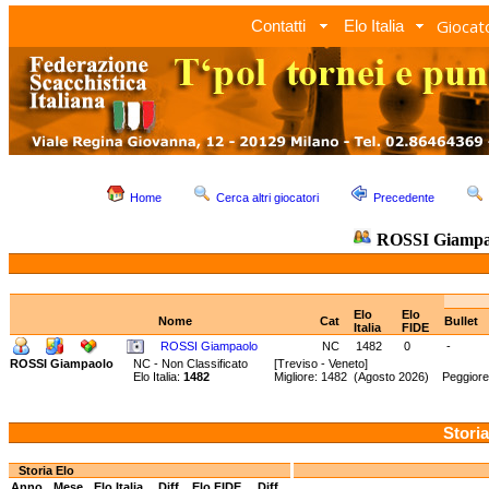
Giocato
Contatti
Elo Italia
Home
Cerca altri giocatori
Precedente
ROSSI Giamp
Elo
Elo
Nome
Cat
Bullet
Italia
FIDE
ROSSI Giampaolo
NC
1482
0
-
ROSSI Giampaolo
NC - Non Classificato
[Treviso - Veneto]
Elo Italia:
1482
Migliore: 1482 (Agosto 2026) Peggiore
Storia
Storia Elo
Anno
Mese
Elo Italia
Diff.
Elo FIDE
Diff.