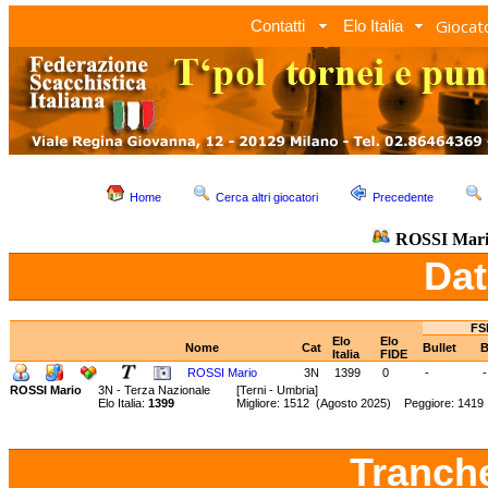
Giocato
Contatti
Elo Italia
Home
Cerca altri giocatori
Precedente
ROSSI Mar
Dat
FS
Elo
Elo
Nome
Cat
Bullet
B
Italia
FIDE
ROSSI Mario
3N
1399
0
-
-
ROSSI Mario
3N - Terza Nazionale
[Terni - Umbria]
Elo Italia:
1399
Migliore: 1512 (Agosto 2025) Peggiore: 1419
Tranch