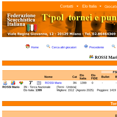
Giocato
Contatti
Elo Italia
Home
Cerca altri giocatori
Precedente
ROSSI Mar
FS
Elo
Elo
Nome
Cat
Bullet
B
Italia
FIDE
ROSSI Mario
3N
1399
0
-
-
ROSSI Mario
3N - Terza Nazionale
[Terni - Umbria]
Elo Italia:
1399
Migliore: 1512 (Agosto 2025) Peggiore: 1419
Tor
D