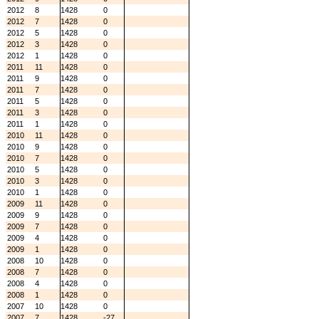
2012
8
1428
0
2012
7
1428
0
2012
5
1428
0
2012
3
1428
0
2012
1
1428
0
2011
11
1428
0
2011
9
1428
0
2011
7
1428
0
2011
5
1428
0
2011
3
1428
0
2011
1
1428
0
2010
11
1428
0
2010
9
1428
0
2010
7
1428
0
2010
5
1428
0
2010
3
1428
0
2010
1
1428
0
2009
11
1428
0
2009
9
1428
0
2009
7
1428
0
2009
4
1428
0
2009
1
1428
0
2008
10
1428
0
2008
7
1428
0
2008
4
1428
0
2008
1
1428
0
2007
10
1428
0
2007
7
1428
-27