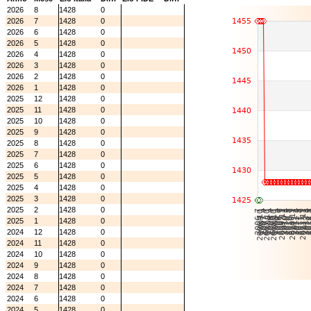
2026
8
1428
0
2026
7
1428
0
2026
6
1428
0
2026
5
1428
0
2026
4
1428
0
2026
3
1428
0
2026
2
1428
0
2026
1
1428
0
2025
12
1428
0
2025
11
1428
0
2025
10
1428
0
2025
9
1428
0
2025
8
1428
0
2025
7
1428
0
2025
6
1428
0
2025
5
1428
0
2025
4
1428
0
2025
3
1428
0
2025
2
1428
0
2025
1
1428
0
2024
12
1428
0
2024
11
1428
0
2024
10
1428
0
2024
9
1428
0
2024
8
1428
0
2024
7
1428
0
2024
6
1428
0
2024
5
1428
0