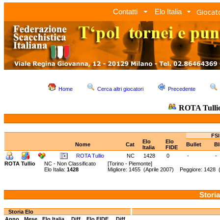
Giocato
Contatti
Elo Italia
Home
Cerca altri giocatori
Precedente
ROTA Tulli
FSI
Elo
Elo
Nome
Cat
Bullet
Bl
Italia
FIDE
ROTA Tullio
NC
1428
0
-
-
ROTA Tullio
NC - Non Classificato
[Torino - Piemonte]
Elo Italia:
1428
Migliore: 1455 (Aprile 2007) Peggiore: 1428 (
Storia
Storia Elo
Anno
Mese
Elo Italia
Diff.
Elo FIDE
Diff.