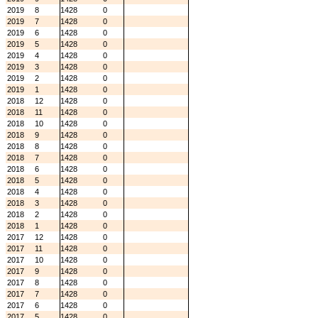
2019
8
1428
0
2019
7
1428
0
2019
6
1428
0
2019
5
1428
0
2019
4
1428
0
2019
3
1428
0
2019
2
1428
0
2019
1
1428
0
2018
12
1428
0
2018
11
1428
0
2018
10
1428
0
2018
9
1428
0
2018
8
1428
0
2018
7
1428
0
2018
6
1428
0
2018
5
1428
0
2018
4
1428
0
2018
3
1428
0
2018
2
1428
0
2018
1
1428
0
2017
12
1428
0
2017
11
1428
0
2017
10
1428
0
2017
9
1428
0
2017
8
1428
0
2017
7
1428
0
2017
6
1428
0
2017
5
1428
0