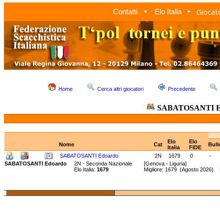
Giocato
Contatti
Elo Italia
Home
Cerca altri giocatori
Precedente
SABATOSANTI E
Elo
Elo
Nome
Cat
Bull
Italia
FIDE
SABATOSANTI Edoardo
2N
1679
0
-
SABATOSANTI Edoardo
2N - Seconda Nazionale
[Genova - Liguria]
Elo Italia:
1679
Migliore: 1679 (Agosto 2026) 