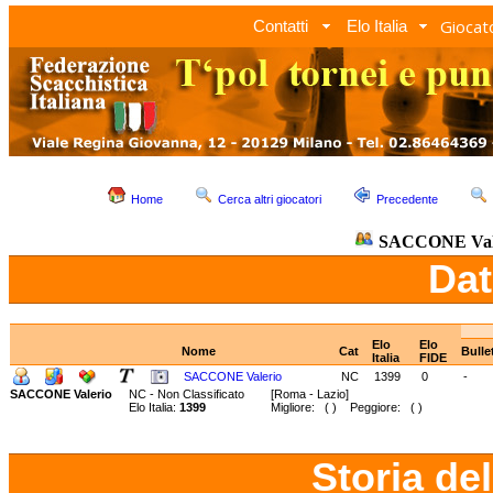
Giocato
Contatti
Elo Italia
Home
Cerca altri giocatori
Precedente
SACCONE Val
Dat
Elo
Elo
Nome
Cat
Bulle
Italia
FIDE
SACCONE Valerio
NC
1399
0
-
SACCONE Valerio
NC - Non Classificato
[Roma - Lazio]
Elo Italia:
1399
Migliore: ( ) Peggiore: ( )
Storia de