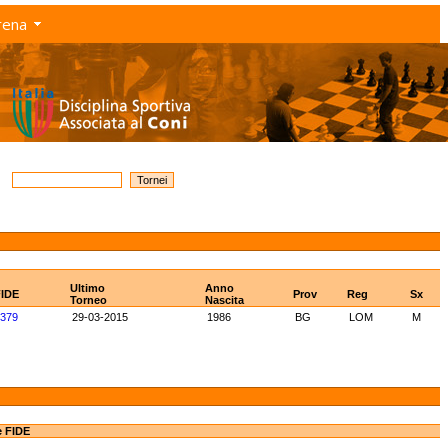
rena
Ultimo
Anno
FIDE
Prov
Reg
Sx
Torneo
Nascita
379
29-03-2015
1986
BG
LOM
M
e FIDE