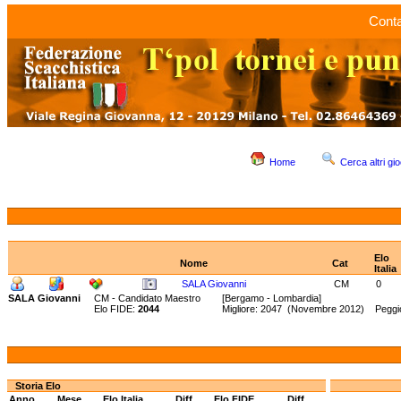
Conta
Home
Cerca altri gio
Elo
Nome
Cat
Italia
SALA Giovanni
CM
0
SALA Giovanni
CM - Candidato Maestro
[Bergamo - Lombardia]
Elo FIDE:
2044
Migliore: 2047 (Novembre 2012) Peggio
Storia Elo
Anno
Mese
Elo Italia
Diff.
Elo FIDE
Diff.