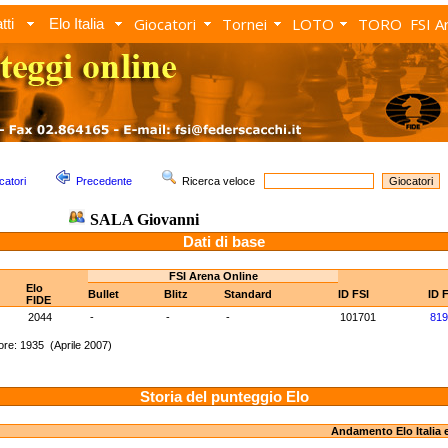
Giocatori
Tornei
LOTO
TORO
FSI A
tti
Elo Italia
catori
Precedente
Ricerca veloce
SALA Giovanni
Dati di base
FSI Arena Online
Elo
Bullet
Blitz
Standard
ID FSI
ID 
FIDE
2044
-
-
-
101701
819
re: 1935 (Aprile 2007)
Storia del punteggio Elo
Andamento Elo Italia 