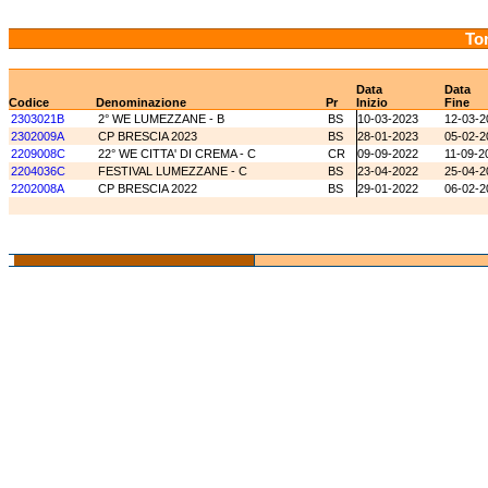
Tor
Data
Data
Codice
Denominazione
Pr
Inizio
Fine
2303021B
2° WE LUMEZZANE - B
BS
10-03-2023
12-03-2
2302009A
CP BRESCIA 2023
BS
28-01-2023
05-02-2
2209008C
22° WE CITTA' DI CREMA - C
CR
09-09-2022
11-09-2
2204036C
FESTIVAL LUMEZZANE - C
BS
23-04-2022
25-04-2
2202008A
CP BRESCIA 2022
BS
29-01-2022
06-02-2