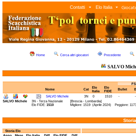
Giocato
Contatti
Elo Italia
Home
Cerca altri giocatori
Precedente
SALVO Mich
FS
Elo
Elo
Nome
Cat
Bullet
B
Italia
FIDE
SALVO Michele
3N
0
1510
-
-
SALVO Michele
3N - Terza Nazionale
[Brescia - Lombardia]
Elo FIDE:
1510
Migliore: 1519 (Aprile 2024) Peggiore: 11
Storia
Storia Elo
Anno
Mese
Elo Italia
Diff.
Elo FIDE
Diff.