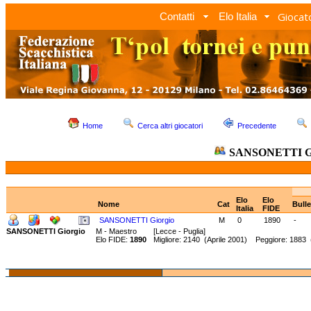
Giocato
Contatti
Elo Italia
Home
Cerca altri giocatori
Precedente
SANSONETTI Gi
Elo
Elo
Nome
Cat
Bull
Italia
FIDE
SANSONETTI Giorgio
M
0
1890
-
SANSONETTI Giorgio
M - Maestro
[Lecce - Puglia]
Elo FIDE:
1890
Migliore: 2140 (Aprile 2001) Peggiore: 1883 