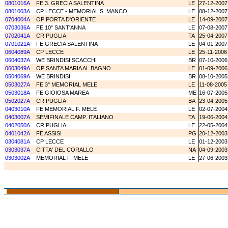
0801016A
FE 3. GRECIA SALENTINA
LE
27-12-2007
0801003A
CP LECCE - MEMORIAL S. MANCO
LE
08-12-2007
0704004A
OP PORTA D'ORIENTE
LE
14-09-2007
0703036A
FE 10° SANT'ANNA
LE
07-08-2007
0702041A
CR PUGLIA
TA
25-04-2007
0701021A
FE GRECIA SALENTINA
LE
04-01-2007
0604089A
CP LECCE
LE
25-11-2006
0604037A
WE BRINDISI SCACCHI
BR
07-10-2006
0603049A
OP SANTA MARIA AL BAGNO
LE
01-09-2006
0504069A
WE BRINDISI
BR
08-10-2005
0503027A
FE 3° MEMORIAL MELE
LE
11-08-2005
0503018A
FE GIOIOSA MAREA
ME
16-07-2005
0502027A
CR PUGLIA
BA
23-04-2005
0403010A
FE MEMORIAL F. MELE
LE
02-07-2004
0403007A
SEMIFINALE CAMP. ITALIANO
TA
19-06-2004
0402050A
CR PUGLIA
LE
22-05-2004
0401042A
FE ASSISI
PG
20-12-2003
0304081A
CP LECCE
LE
01-12-2003
0303037A
CITTA' DEL CORALLO
NA
04-09-2003
0303002A
MEMORIAL F. MELE
LE
27-06-2003