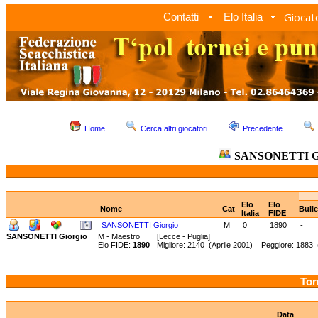
Giocato
Contatti
Elo Italia
Home
Cerca altri giocatori
Precedente
SANSONETTI Gi
Elo
Elo
Nome
Cat
Bull
Italia
FIDE
SANSONETTI Giorgio
M
0
1890
-
SANSONETTI Giorgio
M - Maestro
[Lecce - Puglia]
Elo FIDE:
1890
Migliore: 2140 (Aprile 2001) Peggiore: 1883 
Tor
Data