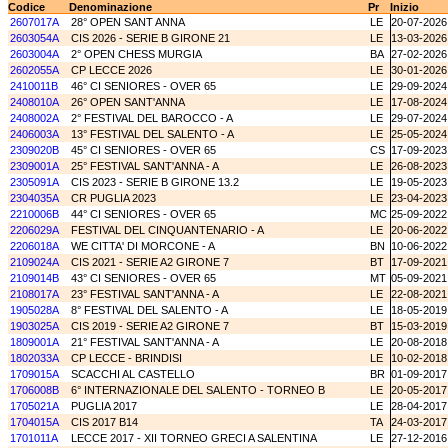
Codice
Denominazione
Pr
Inizio
2607017A
28° OPEN SANT ANNA
LE
20-07-2026
2603054A
CIS 2026 - SERIE B GIRONE 21
LE
13-03-2026
2603004A
2° OPEN CHESS MURGIA
BA
27-02-2026
2602055A
CP LECCE 2026
LE
30-01-2026
2410011B
46° CI SENIORES - OVER 65
LE
29-09-2024
2408010A
26° OPEN SANT'ANNA
LE
17-08-2024
2408002A
2° FESTIVAL DEL BAROCCO - A
LE
29-07-2024
2406003A
13° FESTIVAL DEL SALENTO - A
LE
25-05-2024
2309020B
45° CI SENIORES - OVER 65
CS
17-09-2023
2309001A
25° FESTIVAL SANT'ANNA - A
LE
26-08-2023
2305091A
CIS 2023 - SERIE B GIRONE 13.2
LE
19-05-2023
2304035A
CR PUGLIA 2023
LE
23-04-2023
2210006B
44° CI SENIORES - OVER 65
MC
25-09-2022
2206029A
FESTIVAL DEL CINQUANTENARIO - A
LE
20-06-2022
2206018A
WE CITTA' DI MORCONE - A
BN
10-06-2022
2109024A
CIS 2021 - SERIE A2 GIRONE 7
BT
17-09-2021
2109014B
43° CI SENIORES - OVER 65
MT
05-09-2021
2108017A
23° FESTIVAL SANT'ANNA - A
LE
22-08-2021
1905028A
8° FESTIVAL DEL SALENTO - A
LE
18-05-2019
1903025A
CIS 2019 - SERIE A2 GIRONE 7
BT
15-03-2019
1809001A
21° FESTIVAL SANT'ANNA - A
LE
20-08-2018
1802033A
CP LECCE - BRINDISI
LE
10-02-2018
1709015A
SCACCHI AL CASTELLO
BR
01-09-2017
1706008B
6° INTERNAZIONALE DEL SALENTO - TORNEO B
LE
20-05-2017
1705021A
PUGLIA 2017
LE
28-04-2017
1704015A
CIS 2017 B14
TA
24-03-2017
1701011A
LECCE 2017 - XII TORNEO GRECI A SALENTINA
LE
27-12-2016