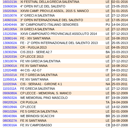
1601013A
XI FESTIVAL DELLA GRECIA SALENTINA
LE
02-01-2016
1506003A
4° OPEN INT.LE DEL SALENTO
LE
23-05-2015
1502036A
XXVIII CAMP. PROV.LE ASSOL. 2015 S. MANCO
LE
31-01-2015
1501007A
X° GRECI A SALENTINA
LE
27-12-2014
1406010A
3° OPEN INTERNAZIONALE DEL SALENTO
LE
17-05-2014
1404044A
36° CAMPIONATO ITALIANO SENIORES
PU
14-04-2014
1401005A
IX GRECI A SALENTINA
LE
27-12-2013
1312029A
XXVII CAMPIONATO PROVINCIALE ASSOLUTO 2014
LE
07-12-2013
1308014A
FE - XIV SANT'ANNA
LE
16-08-2013
1306002A
FE - 2° OPEN INTERNAZIONALE DEL SALENTO 2013
LE
25-05-2013
1305030A
CR - PUGLIA 2013
LE
04-05-2013
1303029A
CIS 2013 - SERIE A2.7
BA
15-03-2013
1302033A
CP LECCE 2013
LE
02-02-2013
1301007A
FE VIII GRECIA SALENTINA
LE
27-12-2012
1209001A
FE XV SANT'ANNA
LE
16-08-2012
1202048B
44 CIS - A2-G7
IT
04-03-2012
1201021A
FE 7 GRECIA SALENTINA
LE
27-12-2011
1105001A
FE XIV SANT'ANNA
LE
16-08-2011
1102034A
CIS - SERIA A1 - GIRONE 4.1
NA
25-03-2011
1101011A
FE GRECIA SALENTINA
LE
27-12-2010
0906080A
CP LECCE - MEMORIAL S. MANCO
LE
05-12-2009
0905032A
WE MEMORIAL PINO MASCOLO
BT
19-09-2009
0902052A
CR PUGLIA
TA
24-04-2009
0901094A
CP LECCE
LE
14-02-2009
0901028A
FE 5 GRECIA SALENTINA
LE
02-01-2009
0804038A
WE BRINDISI SCACCHI
BR
25-10-2008
0803027A
FE XI SANT'ANNA
LE
16-08-2008
0803016A
FE XV CAMPOBASSO
CB
18-07-2008