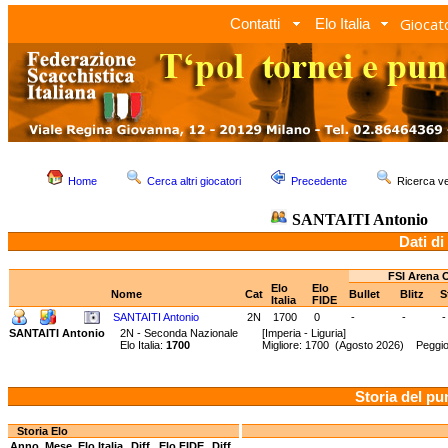
Giocato
Contatti
Elo Italia
Home
Cerca altri giocatori
Precedente
Ricerca 
SANTAITI Antonio
Dati di
FSI Arena 
Elo
Elo
Nome
Cat
Bullet
Blitz
S
Italia
FIDE
SANTAITI Antonio
2N
1700
0
-
-
-
SANTAITI Antonio
2N - Seconda Nazionale
[Imperia - Liguria]
Elo Italia:
1700
Migliore: 1700 (Agosto 2026) Peggio
Storia del pu
Storia Elo
Anno
Mese
Elo Italia
Diff.
Elo FIDE
Diff.