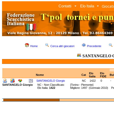
Giocato
Contatti
Elo Italia
Home
Cerca altri giocatori
Precedente
SANTANGELO G
Elo
Elo
Nome
Cat
Bul
Italia
FIDE
SANTANGELO Giorgio
NC
1422
0
-
SANTANGELO Giorgio
NC - Non Classificato
[Torino - Piemonte]
Elo Italia:
1422
Migliore: 1497 (Gennaio 2010) Pe