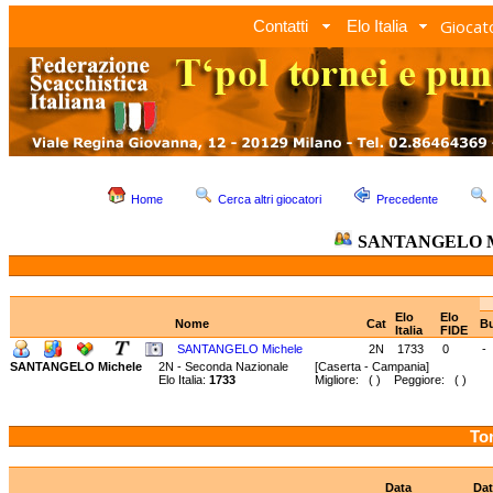
Giocato
Contatti
Elo Italia
Home
Cerca altri giocatori
Precedente
SANTANGELO Mi
Elo
Elo
Nome
Cat
Bu
Italia
FIDE
SANTANGELO Michele
2N
1733
0
-
SANTANGELO Michele
2N - Seconda Nazionale
[Caserta - Campania]
Elo Italia:
1733
Migliore: ( ) Peggiore: ( )
Tor
Data
Dat