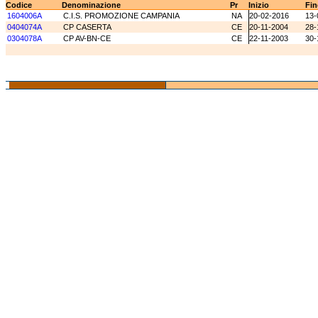
Codice
Denominazione
Pr
Inizio
Fin
1604006A
C.I.S. PROMOZIONE CAMPANIA
NA
20-02-2016
13-
0404074A
CP CASERTA
CE
20-11-2004
28-
0304078A
CP AV-BN-CE
CE
22-11-2003
30-