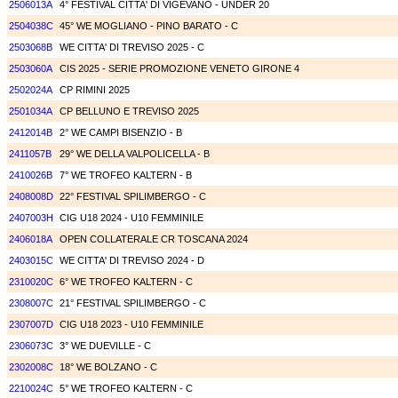
2506013A
4° FESTIVAL CITTA' DI VIGEVANO - UNDER 20
2504038C
45° WE MOGLIANO - PINO BARATO - C
2503068B
WE CITTA' DI TREVISO 2025 - C
2503060A
CIS 2025 - SERIE PROMOZIONE VENETO GIRONE 4
2502024A
CP RIMINI 2025
2501034A
CP BELLUNO E TREVISO 2025
2412014B
2° WE CAMPI BISENZIO - B
2411057B
29° WE DELLA VALPOLICELLA - B
2410026B
7° WE TROFEO KALTERN - B
2408008D
22° FESTIVAL SPILIMBERGO - C
2407003H
CIG U18 2024 - U10 FEMMINILE
2406018A
OPEN COLLATERALE CR TOSCANA 2024
2403015C
WE CITTA' DI TREVISO 2024 - D
2310020C
6° WE TROFEO KALTERN - C
2308007C
21° FESTIVAL SPILIMBERGO - C
2307007D
CIG U18 2023 - U10 FEMMINILE
2306073C
3° WE DUEVILLE - C
2302008C
18° WE BOLZANO - C
2210024C
5° WE TROFEO KALTERN - C