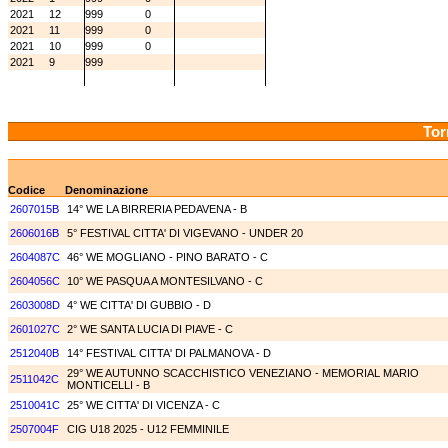
2021
12
999
0
2021
11
999
0
2021
10
999
0
2021
9
999
Tor
Codice
Denominazione
2607015B
14° WE LA BIRRERIA PEDAVENA - B
2606016B
5° FESTIVAL CITTA' DI VIGEVANO - UNDER 20
2604087C
46° WE MOGLIANO - PINO BARATO - C
2604056C
10° WE PASQUA A MONTESILVANO - C
2603008D
4° WE CITTA' DI GUBBIO - D
2601027C
2° WE SANTA LUCIA DI PIAVE - C
2512040B
14° FESTIVAL CITTA' DI PALMANOVA - D
29° WE AUTUNNO SCACCHISTICO VENEZIANO - MEMORIAL MARIO
2511042C
MONTICELLI - B
2510041C
25° WE CITTA' DI VICENZA - C
2507004F
CIG U18 2025 - U12 FEMMINILE