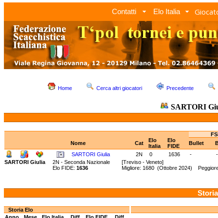
Giocato
Contatti
Elo Italia
Home
Cerca altri giocatori
Precedente
SARTORI Giu
FS
Elo
Elo
Nome
Cat
Bullet
B
Italia
FIDE
SARTORI Giulia
2N
0
1636
-
-
SARTORI Giulia
2N - Seconda Nazionale
[Treviso - Veneto]
Elo FIDE:
1636
Migliore: 1680 (Ottobre 2024) Peggior
Storia
Storia Elo
Anno
Mese
Elo Italia
Diff.
Elo FIDE
Diff.