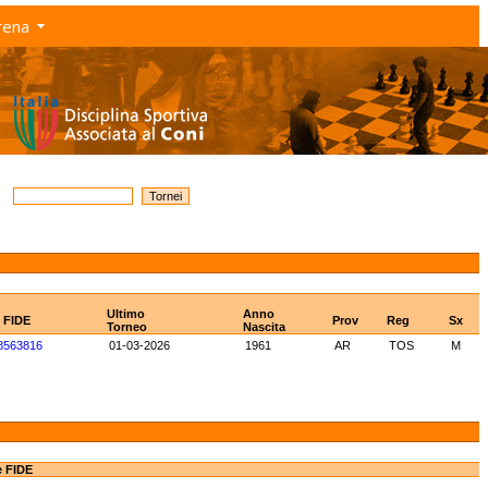
rena
Ultimo
Anno
D FIDE
Prov
Reg
Sx
Torneo
Nascita
8563816
01-03-2026
1961
AR
TOS
M
e FIDE