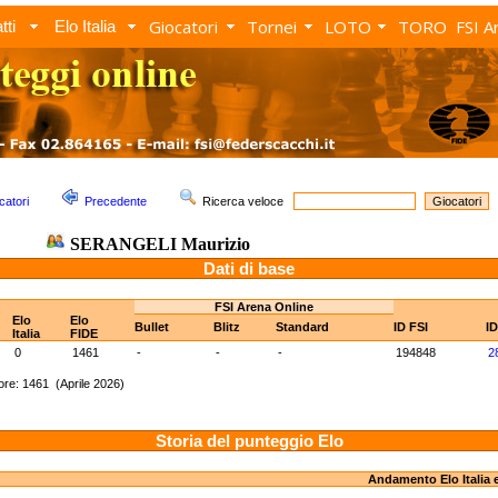
Giocatori
Tornei
LOTO
TORO
FSI A
tti
Elo Italia
catori
Precedente
Ricerca veloce
SERANGELI Maurizio
Dati di base
FSI Arena Online
Elo
Elo
Bullet
Blitz
Standard
ID FSI
I
Italia
FIDE
0
1461
-
-
-
194848
2
re: 1461 (Aprile 2026)
Storia del punteggio Elo
Andamento Elo Italia 