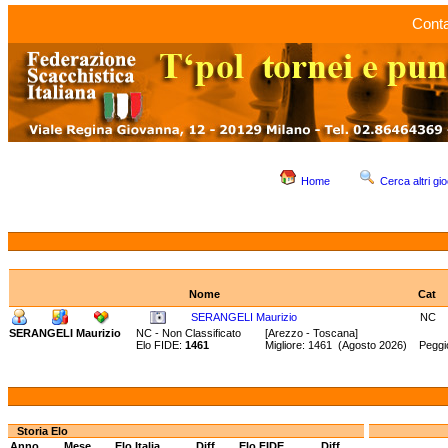
Conta
Home
Cerca altri gio
Nome
Cat
SERANGELI Maurizio
NC
SERANGELI Maurizio
NC - Non Classificato
[Arezzo - Toscana]
Elo FIDE:
1461
Migliore: 1461 (Agosto 2026) Peggio
Storia Elo
Anno
Mese
Elo Italia
Diff.
Elo FIDE
Diff.