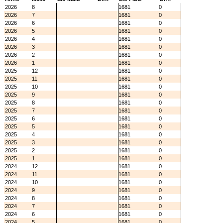
2026
8
1681
0
2026
7
1681
0
2026
6
1681
0
2026
5
1681
0
2026
4
1681
0
2026
3
1681
0
2026
2
1681
0
2026
1
1681
0
2025
12
1681
0
2025
11
1681
0
2025
10
1681
0
2025
9
1681
0
2025
8
1681
0
2025
7
1681
0
2025
6
1681
0
2025
5
1681
0
2025
4
1681
0
2025
3
1681
0
2025
2
1681
0
2025
1
1681
0
2024
12
1681
0
2024
11
1681
0
2024
10
1681
0
2024
9
1681
0
2024
8
1681
0
2024
7
1681
0
2024
6
1681
0
2024
5
1681
0