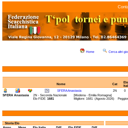
Conta
Home
Cerca altri gio
El
Nome
Cat
Ita
SFERA Anastasia
2N
0
SFERA Anastasia
2N - Seconda Nazionale
[Modena - Emilia Romagna]
Elo FIDE:
1681
Migliore: 1681 (Agosto 2026) Peggio
Storia Elo
Anno
Mese
Elo Italia
Diff.
Elo FIDE
Diff.