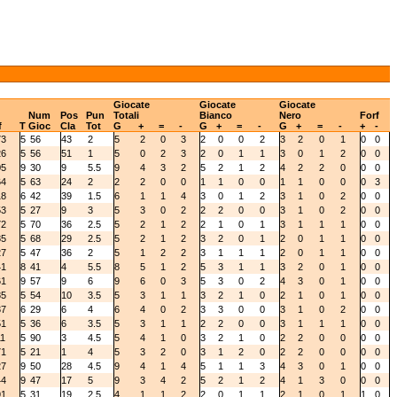
Giocate
Giocate
Giocate
Num
Pos
Pun
Totali
Bianco
Nero
Forf
f
T
Gioc
Cla
Tot
G
+
=
-
G
+
=
-
G
+
=
-
+
-
73
5
56
43
2
5
2
0
3
2
0
0
2
3
2
0
1
0
0
26
5
56
51
1
5
0
2
3
2
0
1
1
3
0
1
2
0
0
05
9
30
9
5.5
9
4
3
2
5
2
1
2
4
2
2
0
0
0
64
5
63
24
2
2
2
0
0
1
1
0
0
1
1
0
0
0
3
18
6
42
39
1.5
6
1
1
4
3
0
1
2
3
1
0
2
0
0
53
5
27
9
3
5
3
0
2
2
2
0
0
3
1
0
2
0
0
72
5
70
36
2.5
5
2
1
2
2
1
0
1
3
1
1
1
0
0
85
5
68
29
2.5
5
2
1
2
3
2
0
1
2
0
1
1
0
0
27
5
47
36
2
5
1
2
2
3
1
1
1
2
0
1
1
0
0
41
8
41
4
5.5
8
5
1
2
5
3
1
1
3
2
0
1
0
0
61
9
57
9
6
9
6
0
3
5
3
0
2
4
3
0
1
0
0
85
5
54
10
3.5
5
3
1
1
3
2
1
0
2
1
0
1
0
0
37
6
29
6
4
6
4
0
2
3
3
0
0
3
1
0
2
0
0
51
5
36
6
3.5
5
3
1
1
2
2
0
0
3
1
1
1
0
0
11
5
90
3
4.5
5
4
1
0
3
2
1
0
2
2
0
0
0
0
71
5
21
1
4
5
3
2
0
3
1
2
0
2
2
0
0
0
0
27
9
50
28
4.5
9
4
1
4
5
1
1
3
4
3
0
1
0
0
44
9
47
17
5
9
3
4
2
5
2
1
2
4
1
3
0
0
0
91
5
31
19
2.5
4
1
1
2
2
0
1
1
2
1
0
1
1
0