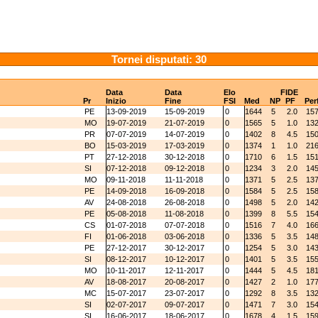
Tornei disputati: 30
Data
Data
Elo
FIDE
Pr
Inizio
Fine
FSI
Med
NP
PF
Per
PE
13-09-2019
15-09-2019
0
1644
5
2.0
15
MO
19-07-2019
21-07-2019
0
1565
5
1.0
13
PR
07-07-2019
14-07-2019
0
1402
8
4.5
15
BO
15-03-2019
17-03-2019
0
1374
1
1.0
21
PT
27-12-2018
30-12-2018
0
1710
6
1.5
15
SI
07-12-2018
09-12-2018
0
1234
3
2.0
14
MO
09-11-2018
11-11-2018
0
1371
5
2.5
13
PE
14-09-2018
16-09-2018
0
1584
5
2.5
15
AV
24-08-2018
26-08-2018
0
1498
5
2.0
14
PE
05-08-2018
11-08-2018
0
1399
8
5.5
15
CS
01-07-2018
07-07-2018
0
1516
7
4.0
16
FI
01-06-2018
03-06-2018
0
1336
5
3.5
14
PE
27-12-2017
30-12-2017
0
1254
5
3.0
14
SI
08-12-2017
10-12-2017
0
1401
5
3.5
15
MO
10-11-2017
12-11-2017
0
1444
5
4.5
18
AV
18-08-2017
20-08-2017
0
1427
2
1.0
17
MC
15-07-2017
23-07-2017
0
1292
8
3.5
13
SI
02-07-2017
09-07-2017
0
1471
7
3.0
15
SI
16-06-2017
18-06-2017
0
1678
4
1.5
15