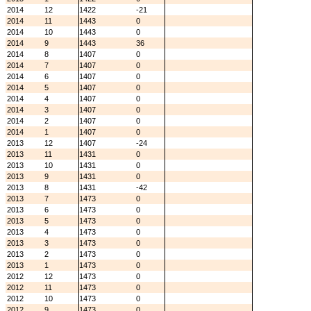
2014
12
1422
-21
2014
11
1443
0
2014
10
1443
0
2014
9
1443
36
2014
8
1407
0
2014
7
1407
0
2014
6
1407
0
2014
5
1407
0
2014
4
1407
0
2014
3
1407
0
2014
2
1407
0
2014
1
1407
0
2013
12
1407
-24
2013
11
1431
0
2013
10
1431
0
2013
9
1431
0
2013
8
1431
-42
2013
7
1473
0
2013
6
1473
0
2013
5
1473
0
2013
4
1473
0
2013
3
1473
0
2013
2
1473
0
2013
1
1473
0
2012
12
1473
0
2012
11
1473
0
2012
10
1473
0
2012
9
1473
0