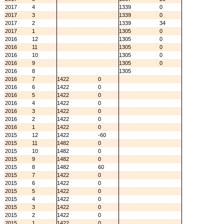
2017
4
1339
0
2017
3
1339
0
2017
2
1339
34
2017
1
1305
0
2016
12
1305
0
2016
11
1305
0
2016
10
1305
0
2016
9
1305
0
2016
8
1305
2016
7
1422
0
2016
6
1422
0
2016
5
1422
0
2016
4
1422
0
2016
3
1422
0
2016
2
1422
0
2016
1
1422
0
2015
12
1422
-60
2015
11
1482
0
2015
10
1482
0
2015
9
1482
0
2015
8
1482
60
2015
7
1422
0
2015
6
1422
0
2015
5
1422
0
2015
4
1422
0
2015
3
1422
0
2015
2
1422
0
2015
1
1422
0