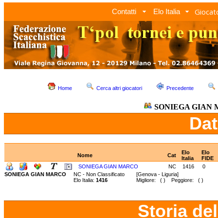
Giocato
Contatti
Elo Italia
Home
Cerca altri giocatori
Precedente
SONIEGA GIAN
Dat
Elo
Elo
Nome
Cat
Italia
FIDE
SONIEGA GIAN MARCO
NC
1416
0
SONIEGA GIAN MARCO
NC - Non Classificato
[Genova - Liguria]
Elo Italia:
1416
Migliore: ( ) Peggiore: ( )
Storia de