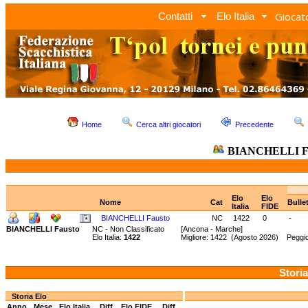
Giocato
Contatti
Elo Italia
Home
Cerca altri giocatori
Precedente
BIANCHELLI F
Elo
Elo
Nome
Cat
Bulle
Italia
FIDE
BIANCHELLI Fausto
NC
1422
0
-
BIANCHELLI Fausto
NC - Non Classificato
[Ancona - Marche]
Elo Italia:
1422
Migliore: 1422 (Agosto 2026) Peggi
Storia
Storia Elo
Anno
Mese
Elo Italia
Diff.
Elo FIDE
Diff.