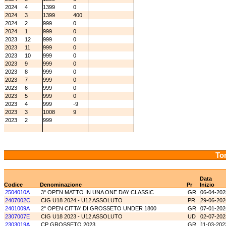
2024
4
1399
0
2024
3
1399
400
2024
2
999
0
2024
1
999
0
2023
12
999
0
2023
11
999
0
2023
10
999
0
2023
9
999
0
2023
8
999
0
2023
7
999
0
2023
6
999
0
2023
5
999
0
2023
4
999
-9
2023
3
1008
9
2023
2
999
Tor
Data
Codice
Denominazione
Pr
Inizio
2504010A
3° OPEN MATTO IN UNA ONE DAY CLASSIC
GR
06-04-202
2407002C
CIG U18 2024 - U12 ASSOLUTO
PR
29-06-202
2401009A
2° OPEN CITTA' DI GROSSETO UNDER 1800
GR
07-01-202
2307007E
CIG U18 2023 - U12 ASSOLUTO
UD
02-07-202
2303019A
CP GROSSETO 2023
GR
11-03-202