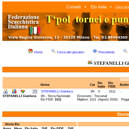
Giocato
Contatti
Elo Italia
Home
Cerca altri giocatori
Precedente
STEFANELLI Gi
Elo
Elo
Nome
Cat
Bulle
Italia
FIDE
STEFANELLI Gianluca
3N
0
1511
-
STEFANELLI Gianluca
3N - Terza Nazionale
[Grosseto - Toscana]
Elo FIDE:
1511
Migliore: 1511 (Agosto 2026) Peggi
Storia
Storia Elo
Anno
Mese
Elo Italia
Diff.
Elo FIDE
Diff.