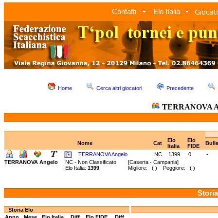
Giocato
Contatti
Elo Italia
Home
Cerca altri giocatori
Precedente
TERRANOVA A
Elo
Elo
Nome
Cat
Bull
Italia
FIDE
TERRANOVA Angelo
NC
1399
0
-
TERRANOVA Angelo
NC - Non Classificato
[Caserta - Campania]
Elo Italia:
1399
Migliore: ( ) Peggiore: ( )
Storia
Storia Elo
Anno
Mese
Elo Italia
Diff.
Elo FIDE
Diff.