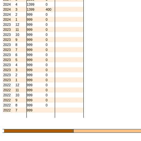
2024
4
1399
0
2024
3
1399
400
2024
2
999
0
2024
1
999
0
2023
12
999
0
2023
11
999
0
2023
10
999
0
2023
9
999
0
2023
8
999
0
2023
7
999
0
2023
6
999
0
2023
5
999
0
2023
4
999
0
2023
3
999
0
2023
2
999
0
2023
1
999
0
2022
12
999
0
2022
11
999
0
2022
10
999
0
2022
9
999
0
2022
8
999
0
2022
7
999