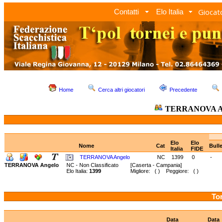
Giocato
Contatti
Elo Italia
Home
Cerca altri giocatori
Precedente
TERRANOVA A
Elo
Elo
Nome
Cat
Bull
Italia
FIDE
TERRANOVA Angelo
NC
1399
0
-
TERRANOVA Angelo
NC - Non Classificato
[Caserta - Campania]
Elo Italia:
1399
Migliore: ( ) Peggiore: ( )
Tor
Data
Data