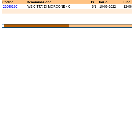
Codice
Denominazione
Pr
Inizio
Fine
2206018C
WE CITTA' DI MORCONE - C
BN
10-06-2022
12-06