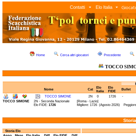
Giocato
Contatti
Elo Italia
Home
Cerca altri giocatori
Precedente
TOCCO SIM
Elo
Elo
Nome
Cat
Bullet
Italia
FIDE
TOCCO SIMONE
2N
0
1726
-
TOCCO SIMONE
2N - Seconda Nazionale
[Roma - Lazio]
Elo FIDE:
1726
Migliore: 1726 (Agosto 2026) Peggior
Storia
Storia Elo
Anno
Mese
Elo Italia
Diff.
Elo FIDE
Diff.