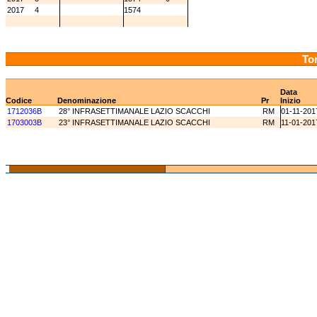
2017
4
1574
Tor
Data
Codice
Denominazione
Pr
Inizio
1712036B
28° INFRASETTIMANALE LAZIO SCACCHI
RM
01-11-201
1703003B
23° INFRASETTIMANALE LAZIO SCACCHI
RM
11-01-201