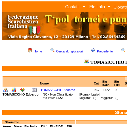
Giocato
Contatti
Elo Italia
Home
Cerca altri giocatori
Precedente
TOMASICCHIO E
Elo
Elo
Nome
Cat
B
Italia
FIDE
TOMASICCHIO Edoardo
NC
1422
0
-
TOMASICCHIO Edoardo
NC - Non Classificato
[Roma - Lazio]
Elo Italia:
1422
Migliore: ( ) Peggiore: ( )
Storia
Storia Elo
Anno
Mese
Elo Italia
Diff.
Elo FIDE
Diff.