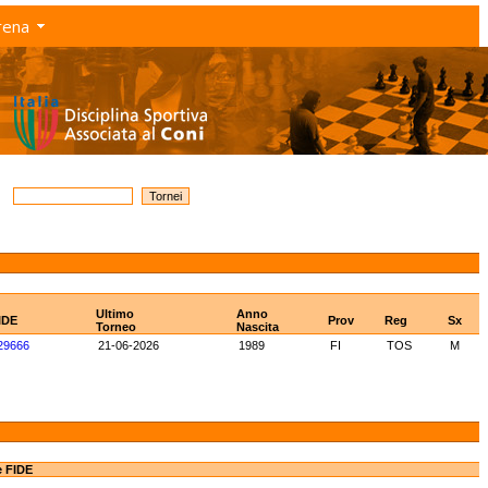
rena
Ultimo
Anno
IDE
Prov
Reg
Sx
Torneo
Nascita
29666
21-06-2026
1989
FI
TOS
M
e FIDE