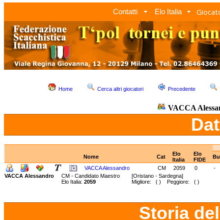
Giocato
Contatti
Elo Italia
Home
Cerca altri giocatori
Precedente
VACCA Alessa
Dat
Elo
Elo
Nome
Cat
Bu
Italia
FIDE
VACCA Alessandro
CM
2059
0
-
VACCA Alessandro
CM - Candidato Maestro
[Oristano - Sardegna]
Elo Italia:
2059
Migliore: ( ) Peggiore: ( )
Storia de