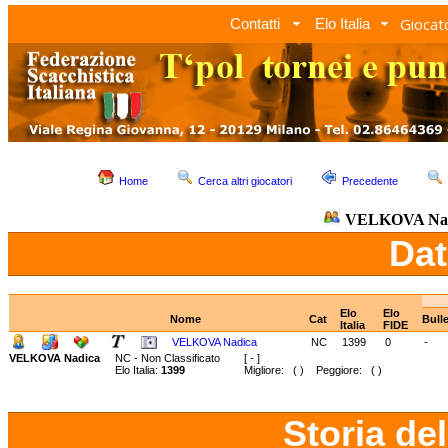
Giocato
Contatti
Elo Italia
Home
Cerca altri giocatori
Precedente
VELKOVA Nad
Dat
Elo
Elo
Nome
Cat
Bull
Italia
FIDE
VELKOVA Nadica
NC
1399
0
-
VELKOVA Nadica
NC - Non Classificato
[ - ]
Elo Italia:
1399
Migliore: ( ) Peggiore: ( )
Storia de