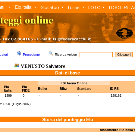
Giocatori
Tornei
LOTO
TORO
FSI A
tti
Elo Italia
catori
Precedente
Ricerca veloce
VENUSTO Salvatore
Dati di base
FSI Arena Online
Elo
Elo
Bullet
Blitz
Standard
ID FSI
Italia
FIDE
1399
0
-
-
-
129161
e: 1350 (Luglio 2007)
Storia del punteggio Elo
Andamento Elo Italia 