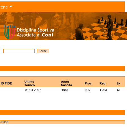
rena
Ultimo
Anno
ID FIDE
Prov
Reg
Sx
Torneo
Nascita
06-04-2007
1984
NA
CAM
M
e FIDE