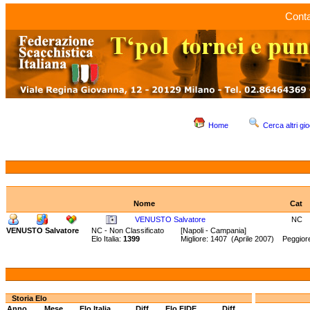
Conta
Home
Cerca altri gio
Nome
Cat
VENUSTO Salvatore
NC
VENUSTO Salvatore
NC - Non Classificato
[Napoli - Campania]
Elo Italia:
1399
Migliore: 1407 (Aprile 2007) Peggior
Storia Elo
Anno
Mese
Elo Italia
Diff.
Elo FIDE
Diff.