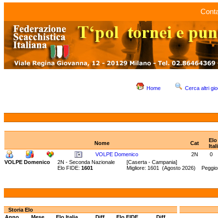
Conta
Home
Cerca altri gio
Elo
Nome
Cat
Ital
VOLPE Domenico
2N
0
VOLPE Domenico
2N - Seconda Nazionale
[Caserta - Campania]
Elo FIDE:
1601
Migliore: 1601 (Agosto 2026) Peggio
Storia Elo
Anno
Mese
Elo Italia
Diff.
Elo FIDE
Diff.