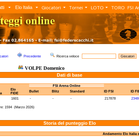
Giocatori
Tornei
LOTO
TORO
FSI A
tti
Elo Italia
catori
Precedente
Ricerca veloce
VOLPE Domenico
Dati di base
FSI Arena Online
Elo
Bullet
Blitz
Standard
ID FSI
ID F
ia
FIDE
1601
-
-
-
217878
2348
re: 1594 (Marzo 2026)
Storia del punteggio Elo
Andamento Elo Italia 