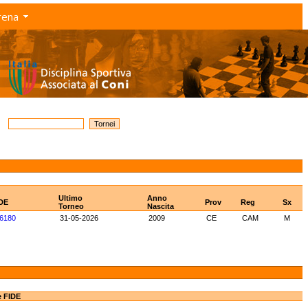
rena
Ultimo
Anno
IDE
Prov
Reg
Sx
Torneo
Nascita
6180
31-05-2026
2009
CE
CAM
M
e FIDE