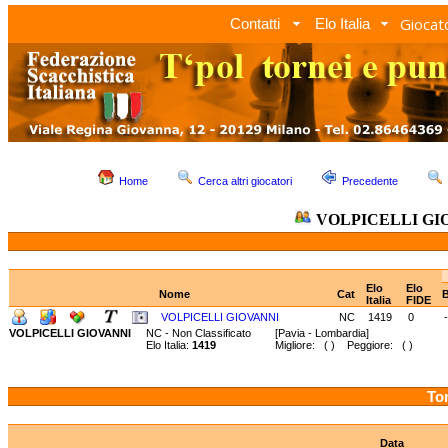
Giocato
Contatti
Elo Italia
Home
Cerca altri giocatori
Precedente
VOLPICELLI GI
Elo
Elo
Nome
Cat
B
Italia
FIDE
VOLPICELLI GIOVANNI
NC
1419
0
-
VOLPICELLI GIOVANNI
NC - Non Classificato
[Pavia - Lombardia]
Elo Italia:
1419
Migliore: ( ) Peggiore: ( )
Tor
Data