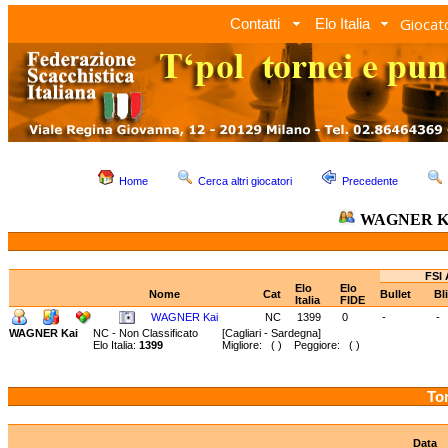
Giocato
Contatti
Elo Italia
Home
Cerca altri giocatori
Precedente
WAGNER K
FSI 
Elo
Elo
Nome
Cat
Bullet
Bl
Italia
FIDE
WAGNER Kai
NC
1399
0
-
-
WAGNER Kai
NC - Non Classificato
[Cagliari - Sardegna]
Elo Italia:
1399
Migliore: ( ) Peggiore: ( )
Tor
Data