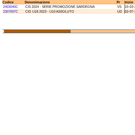
Codice
Denominazione
Pr
Inizio
2403040C
CIS 2024 - SERIE PROMOZIONE SARDEGNA
VS
15-03-
2307007C
CIG U18 2023 - U10 ASSOLUTO
UD
02-07-