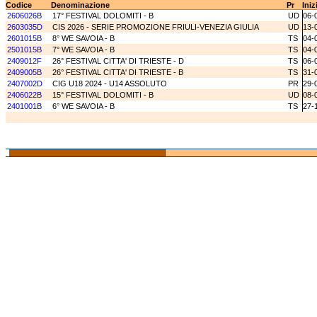
Codice
Denominazione
Pr
Iniz
2606026B
17° FESTIVAL DOLOMITI - B
UD
06-
2603035D
CIS 2026 - SERIE PROMOZIONE FRIULI-VENEZIA GIULIA
UD
13-
2601015B
8° WE SAVOIA - B
TS
04-
2501015B
7° WE SAVOIA - B
TS
04-
2409012F
26° FESTIVAL CITTA' DI TRIESTE - D
TS
06-
2409005B
26° FESTIVAL CITTA' DI TRIESTE - B
TS
31-
2407002D
CIG U18 2024 - U14 ASSOLUTO
PR
29-
2406022B
15° FESTIVAL DOLOMITI - B
UD
08-
2401001B
6° WE SAVOIA - B
TS
27-