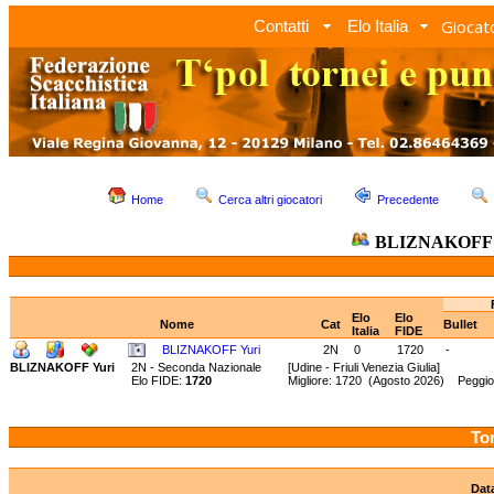
Giocato
Contatti
Elo Italia
Home
Cerca altri giocatori
Precedente
BLIZNAKOFF 
Elo
Elo
Nome
Cat
Bullet
Italia
FIDE
BLIZNAKOFF Yuri
2N
0
1720
-
BLIZNAKOFF Yuri
2N - Seconda Nazionale
[Udine - Friuli Venezia Giulia]
Elo FIDE:
1720
Migliore: 1720 (Agosto 2026) Peggio
Tor
Dat