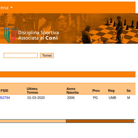
rena
Ultimo
Anno
 FIDE
Prov
Reg
Sx
Torneo
Nascita
852794
01-03-2020
2006
PG
UMB
M