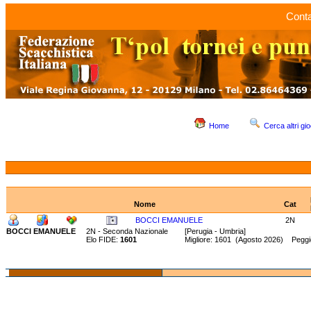
Conta
Home
Cerca altri gio
Nome
Cat
BOCCI EMANUELE
2N
BOCCI EMANUELE
2N - Seconda Nazionale
[Perugia - Umbria]
Elo FIDE:
1601
Migliore: 1601 (Agosto 2026) Peggi