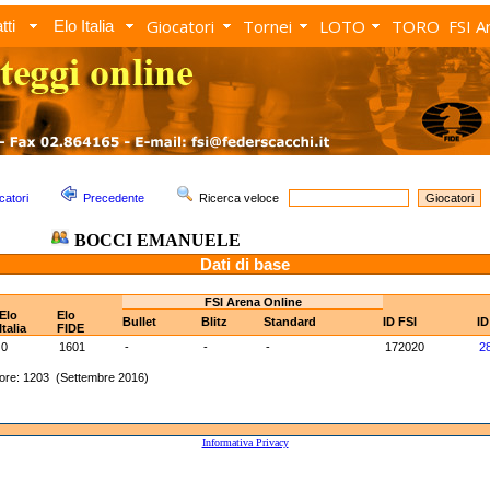
Giocatori
Tornei
LOTO
TORO
FSI A
tti
Elo Italia
catori
Precedente
Ricerca veloce
BOCCI EMANUELE
Dati di base
FSI Arena Online
Elo
Elo
Bullet
Blitz
Standard
ID FSI
ID
Italia
FIDE
0
1601
-
-
-
172020
2
ore: 1203 (Settembre 2016)
Informativa Privacy