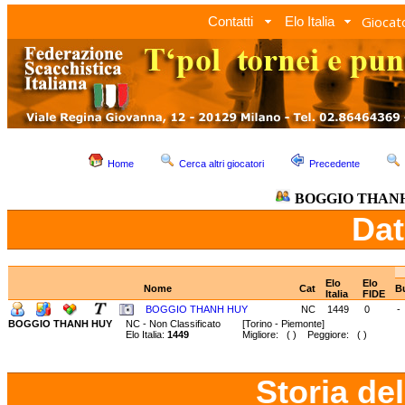
Giocato
Contatti
Elo Italia
Home
Cerca altri giocatori
Precedente
BOGGIO THAN
Dat
Elo
Elo
Nome
Cat
B
Italia
FIDE
BOGGIO THANH HUY
NC
1449
0
-
BOGGIO THANH HUY
NC - Non Classificato
[Torino - Piemonte]
Elo Italia:
1449
Migliore: ( ) Peggiore: ( )
Storia de