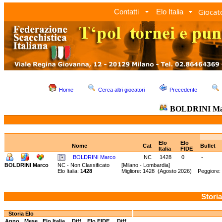
Giocato
Contatti
Elo Italia
Home
Cerca altri giocatori
Precedente
BOLDRINI M
Elo
Elo
Nome
Cat
Bullet
Italia
FIDE
BOLDRINI Marco
NC
1428
0
-
BOLDRINI Marco
NC - Non Classificato
[Milano - Lombardia]
Elo Italia:
1428
Migliore: 1428 (Agosto 2026) Peggiore:
Storia
Storia Elo
Anno
Mese
Elo Italia
Diff.
Elo FIDE
Diff.