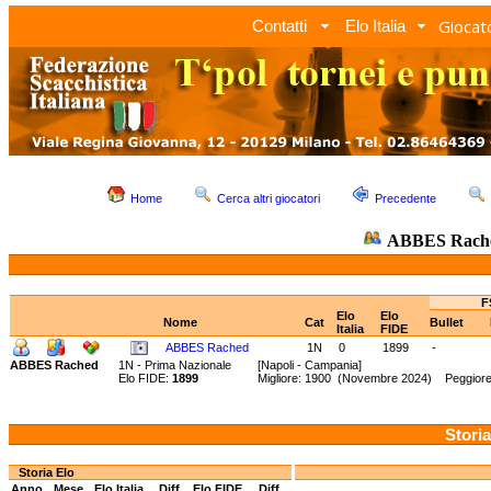
Giocato
Contatti
Elo Italia
Home
Cerca altri giocatori
Precedente
ABBES Rach
F
Elo
Elo
Nome
Cat
Bullet
Italia
FIDE
ABBES Rached
1N
0
1899
-
ABBES Rached
1N - Prima Nazionale
[Napoli - Campania]
Elo FIDE:
1899
Migliore: 1900 (Novembre 2024) Peggiore:
Storia
Storia Elo
Anno
Mese
Elo Italia
Diff.
Elo FIDE
Diff.