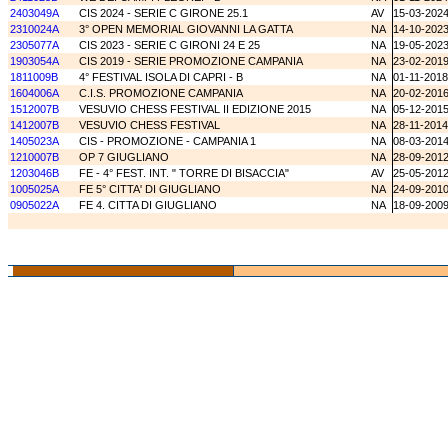
2403049A
CIS 2024 - SERIE C GIRONE 25.1
AV
15-03-202
2310024A
3° OPEN MEMORIAL GIOVANNI LA GATTA
NA
14-10-202
2305077A
CIS 2023 - SERIE C GIRONI 24 E 25
NA
19-05-202
1903054A
CIS 2019 - SERIE PROMOZIONE CAMPANIA
NA
23-02-201
1811009B
4° FESTIVAL ISOLA DI CAPRI - B
NA
01-11-2018
1604006A
C.I.S. PROMOZIONE CAMPANIA
NA
20-02-201
1512007B
VESUVIO CHESS FESTIVAL II EDIZIONE 2015
NA
05-12-201
1412007B
VESUVIO CHESS FESTIVAL
NA
28-11-2014
1405023A
CIS - PROMOZIONE - CAMPANIA 1
NA
08-03-201
1210007B
OP 7 GIUGLIANO
NA
28-09-201
1203046B
FE - 4° FEST. INT. " TORRE DI BISACCIA"
AV
25-05-201
1005025A
FE 5° CITTA' DI GIUGLIANO
NA
24-09-201
0905022A
FE 4. CITTA DI GIUGLIANO
NA
18-09-200