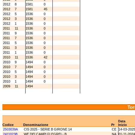
2012
8
1581
0
2012
7
1581
45
2012
5
1536
0
2012
3
1536
0
2012
1
1536
0
2011
11
1536
0
2011
9
1536
0
2011
7
1536
0
2011
5
1536
0
2011
3
1536
0
2011
1
1536
0
2010
11
1536
42
2010
9
1494
0
2010
7
1494
0
2010
5
1494
0
2010
3
1494
0
2010
1
1494
0
2009
11
1494
Tor
Data
Codice
Denominazione
Pr
Inizio
2503039A
CIS 2025 - SERIE B GIRONE 14
CE
14-03-202
2411023B
WE DEI CAMPI FLEGREI - B
NA
01-11-2024