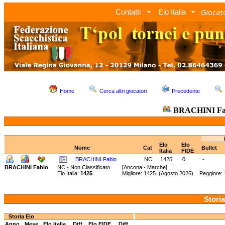
Giocato
Contatti
Elo Italia
Home
Cerca altri giocatori
Precedente
BRACHINI Fa
Elo
Elo
Nome
Cat
Bullet
Italia
FIDE
BRACHINI Fabio
NC
1425
0
-
BRACHINI Fabio
NC - Non Classificato
[Ancona - Marche]
Elo Italia:
1425
Migliore: 1425 (Agosto 2026) Peggiore:
Storia
Storia Elo
Anno
Mese
Elo Italia
Diff.
Elo FIDE
Diff.