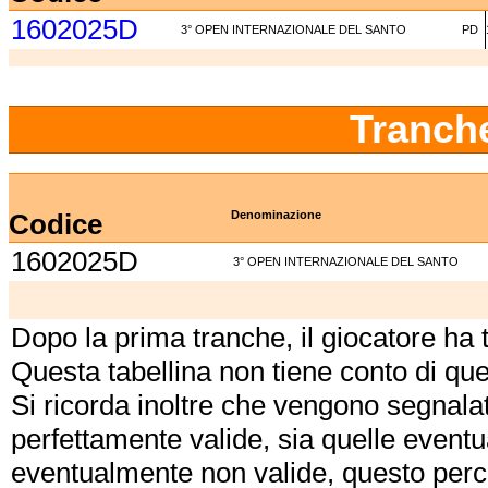
1602025D
3° OPEN INTERNAZIONALE DEL SANTO
PD
Tranch
Codice
Denominazione
1602025D
3° OPEN INTERNAZIONALE DEL SANTO
Dopo la prima tranche, il giocatore ha
Questa tabellina non tiene conto di qu
Si ricorda inoltre che vengono segnalat
perfettamente valide, sia quelle event
eventualmente non valide, questo perch