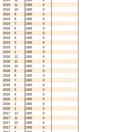
2019
12
1365
0
2019
11
1365
0
2019
10
1365
0
2019
9
1365
0
2019
8
1365
0
2019
7
1365
0
2019
6
1365
0
2019
5
1365
0
2019
4
1365
0
2019
3
1365
0
2019
2
1365
0
2019
1
1365
0
2018
12
1365
0
2018
11
1365
0
2018
10
1365
0
2018
9
1365
0
2018
8
1365
0
2018
7
1365
0
2018
6
1365
0
2018
5
1365
0
2018
4
1365
0
2018
3
1365
0
2018
2
1365
0
2018
1
1365
0
2017
12
1365
0
2017
11
1365
0
2017
10
1365
0
2017
9
1365
0