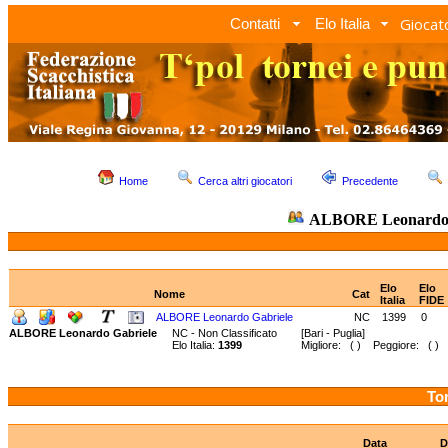
Giocato
Contatti
Elo Italia
Home
Cerca altri giocatori
Precedente
ALBORE Leonardo 
Elo
Elo
Nome
Cat
Italia
FIDE
ALBORE Leonardo Gabriele
NC
1399
0
ALBORE Leonardo Gabriele
NC - Non Classificato
[Bari - Puglia]
Elo Italia:
1399
Migliore: ( ) Peggiore: ( )
Tor
Data
D