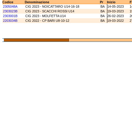
Codice
Denominazione
Pr
Inizio
F
2305048A
CIG 2023 - NOICATTARO U14-16-18
BA
14-05-2023
1
2303023B
CIG 2023 - SCACCHI ROSSI U14
BA
19-03-2023
1
2303001B
CIG 2023 - MOLFETTA U14
BA
26-02-2023
2
2203034B
CIG 2022 - CP BARI U8-10-12
BA
19-03-2022
2