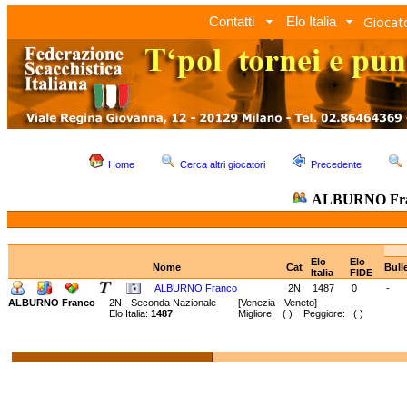
Giocato
Contatti
Elo Italia
Home
Cerca altri giocatori
Precedente
ALBURNO Fr
Elo
Elo
Nome
Cat
Bull
Italia
FIDE
ALBURNO Franco
2N
1487
0
-
ALBURNO Franco
2N - Seconda Nazionale
[Venezia - Veneto]
Elo Italia:
1487
Migliore: ( ) Peggiore: ( )