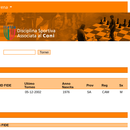
rena
Ultimo
Anno
ID FIDE
Prov
Reg
Sx
Torneo
Nascita
05-12-2002
1976
SA
CAM
M
e FIDE