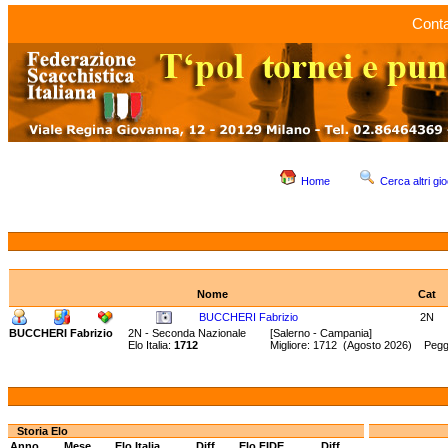
Conta
Home
Cerca altri gio
Nome
Cat
BUCCHERI Fabrizio
2N
BUCCHERI Fabrizio
2N - Seconda Nazionale
[Salerno - Campania]
Elo Italia:
1712
Migliore: 1712 (Agosto 2026) Peggi
Storia Elo
Anno
Mese
Elo Italia
Diff.
Elo FIDE
Diff.