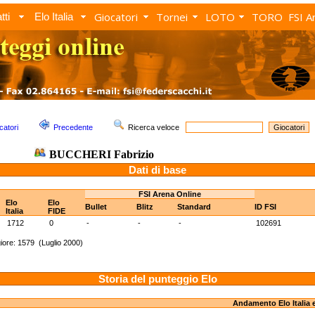
Giocatori
Tornei
LOTO
TORO
FSI A
tti
Elo Italia
catori
Precedente
Ricerca veloce
BUCCHERI Fabrizio
Dati di base
FSI Arena Online
Elo
Elo
Bullet
Blitz
Standard
ID FSI
Italia
FIDE
1712
0
-
-
-
102691
ore: 1579 (Luglio 2000)
Storia del punteggio Elo
Andamento Elo Italia 