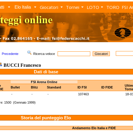
Giocatori
Tornei
LOTO
TORO
FSI A
tti
Elo Italia
Precedente
Ricerca veloce
BUCCI Francesco
Dati di base
FSI Arena Online
o
Ulti
Bullet
Blitz
Standard
ID FSI
ID FIDE
DE
Torn
-
-
-
107463
18-0
re: 1500 (Gennaio 1999)
Storia del punteggio Elo
Andamento Elo Italia e FIDE