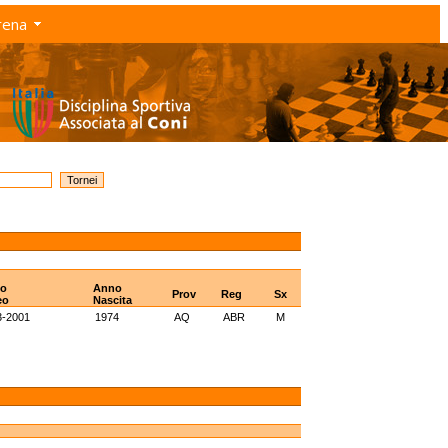
rena
mo
Anno
Prov
Reg
Sx
eo
Nascita
3-2001
1974
AQ
ABR
M