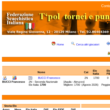
Conta
Home
Cerca altri giocatori
Elo
El
Nome
Cat
Italia
FI
BUCCI Francesco
2N
1700
0
BUCCI Francesco
2N - Seconda Nazionale
[Aquila - Abruzzo]
Elo Italia:
1700
Migliore: 1700 (Agosto 2026) Peggio
Storia Elo
Anno
Mese
Elo Italia
Diff.
Elo FIDE
Diff.