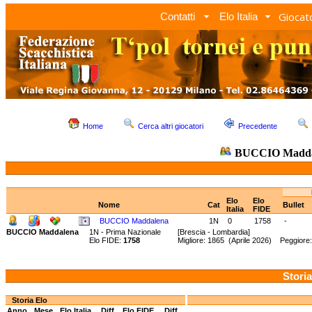
Giocato
Contatti
Elo Italia
Home
Cerca altri giocatori
Precedente
BUCCIO Madda
Elo
Elo
Nome
Cat
Bullet
Italia
FIDE
BUCCIO Maddalena
1N
0
1758
-
BUCCIO Maddalena
1N - Prima Nazionale
[Brescia - Lombardia]
Elo FIDE:
1758
Migliore: 1865 (Aprile 2026) Peggiore
Storia
Storia Elo
Anno
Mese
Elo Italia
Diff.
Elo FIDE
Diff.