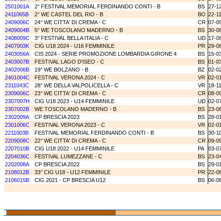
2501001A
2° FESTIVAL MEMORIAL FERDINANDO CONTI - B
BS
27-1
2411065B
2° WE CASTEL DEL RIO - B
BO
22-1
2409006C
24° WE CITTA' DI CREMA - C
CR
07-0
2409004B
5° WE TOSCOLANO MADERNO - B
BS
30-0
2408009C
3° FESTIVAL BELLA ITALIA - C
UD
17-0
2407003K
CIG U18 2024 - U16 FEMMINILE
PR
29-0
2403056A
CIS 2024 - SERIE PROMOZIONE LOMBARDIA GIRONE 4
BS
15-0
2403007B
FESTIVAL LAGO D'ISEO - C
BS
01-0
2402006B
19° WE BOLZANO - B
BZ
02-0
2401004C
FESTIVAL VERONA 2024 - C
VR
02-0
2311043C
28° WE DELLA VALPOLICELLA - C
VR
18-1
2309006C
23° WE CITTA' DI CREMA - C
CR
08-0
2307007H
CIG U18 2023 - U14 FEMMINILE
UD
02-0
2307002B
WE TOSCOLANO MADERNO - B
BS
23-0
2302009A
CP BRESCIA 2023
BS
28-0
2301006C
FESTIVAL VERONA 2023 - C
VR
02-0
2211003B
FESTIVAL MEMORIAL FERDINANDO CONTI - B
BS
30-1
2209008C
22° WE CITTA' DI CREMA - C
CR
09-0
2207010B
CIG U18 2022 - U14 FEMMINILE
PA
03-0
2204036C
FESTIVAL LUMEZZANE - C
BS
23-0
2202008A
CP BRESCIA 2022
BS
29-0
2108012B
33° CIG U18 - U12 FEMMINILE
PR
22-0
2106015B
CIG 2021 - CP BRESCIA U12
BS
06-0