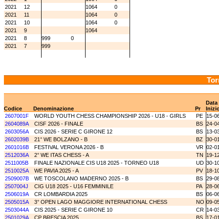
2021
12
1064
0
2021
11
1064
0
2021
10
1064
0
2021
9
1064
2021
8
999
0
2021
7
999
Tor
Data
Codice
Denominazione
Pr
Inizi
2607001F
WORLD YOUTH CHESS CHAMPIONSHIP 2026 - U18 - GIRLS
PE
15-0
2604089A
CISF 2026 - FINALE
BS
24-0
2603056A
CIS 2026 - SERIE C GIRONE 12
BS
13-0
2602039B
21° WE BOLZANO - B
BZ
30-0
2601016B
FESTIVAL VERONA 2026 - B
VR
02-0
2512036A
2° WE ITAS CHESS - A
TN
19-1
2511005B
FINALE NAZIONALE CIS U18 2025 - TORNEO U18
UD
30-1
2510025A
WE PAVIA 2025 - A
PV
18-1
2509007B
WE TOSCOLANO MADERNO 2025 - B
BS
29-0
2507004J
CIG U18 2025 - U16 FEMMINILE
PA
28-0
2506019A
CR LOMBARDIA 2025
BS
06-0
2505015A
3° OPEN LAGO MAGGIORE INTERNATIONAL CHESS
NO
09-0
2503044A
CIS 2025 - SERIE C GIRONE 10
CR
14-0
2501029A
CP BRESCIA 2025
BS
17-0